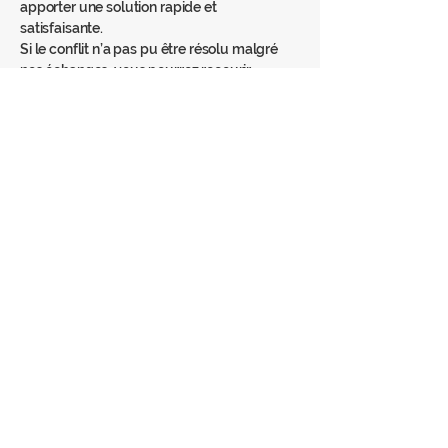
apporter une solution rapide et
satisfaisante.
Si le conflit n’a pas pu être résolu malgré
nos échanges, vous pourrez recourir
gratuitement à la médiation en application
des dispositions de l’article L. 134-4 du code
de la consommation et ainsi contacter
l’Association Nationale des Médiateurs
(ANM).
Coordonnées du médiateur des services à
la personne.
Voici ses coordonnées :
Association nationale des médiateurs
Adresse : 2, RUE DE COLMAR, 94300
VINCENNES
ou par mail en ligne en remplissant le
formulaire à l’adresse suivante:
www.anm-
conso.com
Nous vous invitons à contacter directement
le médiateur en cas de besoin, tout en
restant à votre disposition pour trouver